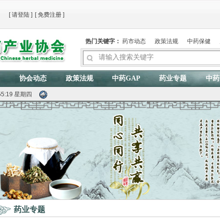
[
请登陆
]
[
免费注册
]
热门关键字：
药市动态
政策法规
中药保健
协会动态
政策法规
中药GAP
药业专题
中药
:55:19 星期四
药业专题