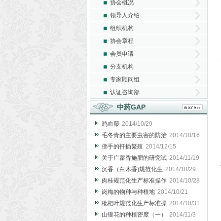
协会概况
领导人介绍
组织机构
协会章程
会员申请
分支机构
专家顾问组
认证咨询部
中药GAP
鸡血藤
2014/10/29
毛冬青的主要虫害的防治
2014/10/16
佛手的扦插繁殖
2014/12/15
关于广藿香施肥的研究试
2014/11/19
沉香（白木香)规范化生
2014/10/29
肉桂规范化生产标准操作
2014/10/28
岗梅的物种与种植地
2014/10/21
枇杷叶规范化生产标准操
2014/10/31
山银花的种植密度（一）
2014/11/3