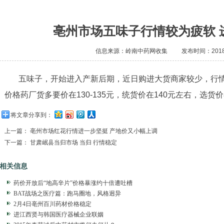
亳州市场五味子行情较为疲软 
信息来源：岭南中药网收集
发布时间：2018/
五味子，开始进入产新后期，近日购进大货商家较少，行
价格药厂货多要价在130-135元，统货价在140元左右，选货价
将文章分享到：
上一篇：
亳州市场红花行情进一步坚挺 产地价又小幅上调
下一篇：
甘肃岷县当归市场 当归 行情稳定
相关信息
药价开放后“地高辛片”价格暴涨约十倍遭吐槽
BAT战场之医疗篇：跑马圈地，风格迥异
2月4日亳州百川药材价格稳定
进江西贤与韩国医疗器械企业联姻