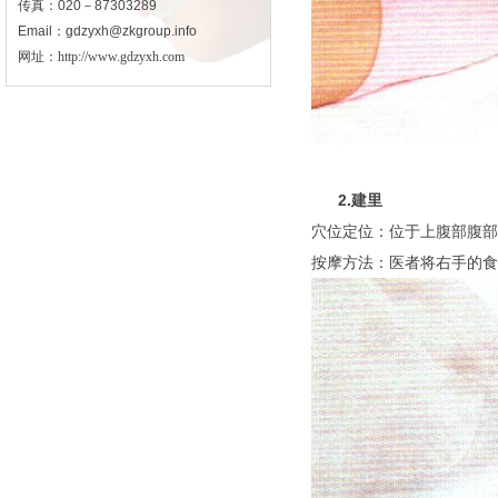
王玉川
传真：020－87303289
王玉川，男，汉族，1923年
Email：gdzyxh@zkgroup.info
9月出生，北 ...
网址：
http://www.gdzyxh.com
班秀文
班秀文教授（1920-
2014），194 ...
程莘农
2.建里
程莘农，1921年8月24日出
生，中医、 ...
穴位定位：位于上腹部腹部
按摩方法：医者将右手的食
强巴赤列
强巴赤列，男，藏族，1929
出生，西藏自 ...
方和谦
方和谦，男，汉族，1923年
12月出生， ...
苏荣扎布
苏荣扎布 ，蒙医内科学教
授。曾任内蒙古蒙 ...