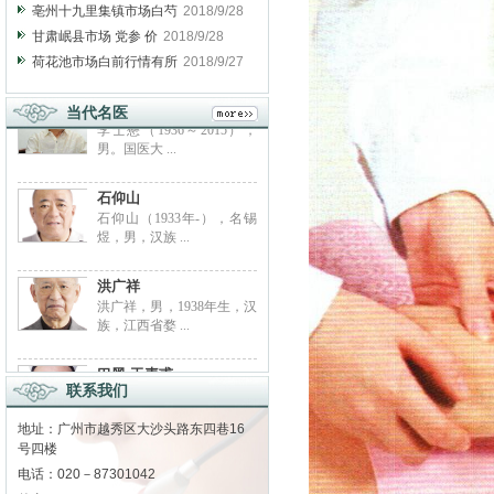
亳州十九里集镇市场白芍
2018/9/28
甘肃岷县市场 党参 价
2018/9/28
荷花池市场白前行情有所
2018/9/27
当代名医
李士懋
李士懋（1936～2015），
男。国医大 ...
石仰山
石仰山（1933年-），名锡
煜，男，汉族 ...
洪广祥
洪广祥，男，1938年生，汉
族，江西省婺 ...
联系我们
巴黑·玉素甫
地址：广州市越秀区大沙头路东四巷16
巴黑玉素甫，男，维吾尔
号四楼
族，1934年7月 ...
电话：020－87301042