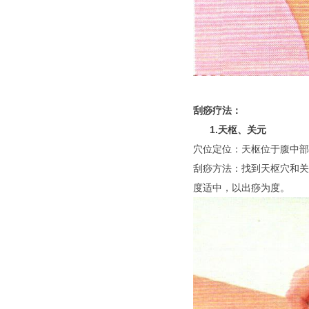
刮痧疗法：
1.天枢、关元
穴位定位：天枢位于腹中部
刮痧方法：找到天枢穴和关
度适中，以出痧为度。