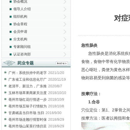
协会概况
领导人介绍
对症
组织机构
协会章程
会员申请
分支机构
急性肠炎
专家顾问组
急性肠炎是消化系统疾病
认证咨询部
食物，食物中带有化学物质
药业专题
恶心呕吐，粪便为黄色水样
广州：系统扶持中药老字
2021/1/20
物则容易受到病菌的感染等
广东省工业和信息化厅广
2020/11/19
老清平、新活力，广东推
2020/8/7
玉林市场草果商家关注度
2018/10/10
按摩疗法：
亳州市场红花行情进一步
2018/10/9
1.合谷
亳州市场五味子行情较为
2018/10/8
穴位定位：第1、2掌骨之
甘肃岷县当归市场 当归
2018/9/30
按摩方法：医者以拇指和食
亳州市场连翘行情暂时保
2018/9/29
亳州市场山茱萸行情仍呈
2018/9/29