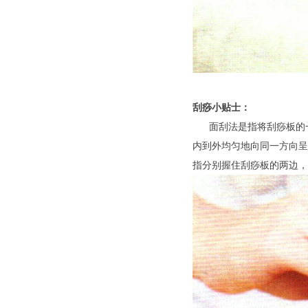
刮痧小贴士：
面刮法是指将刮痧板的一半
内到外均匀地向同一方向呈
指分别握住刮痧板的两边，