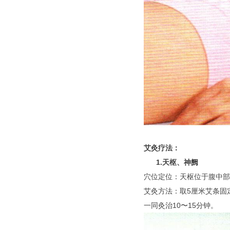
艾灸疗法：
1.天枢、神阙
穴位定位：天枢位于腹中部
艾灸方法：取5厘米艾条固
一同
灸治10〜15分钟。