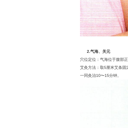
2.气海、关元
穴位定位：气海位于腹部正
艾灸方法：
取5厘米艾条固
一同灸治10〜15分钟。