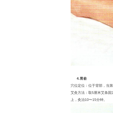
4.胃俞
穴位定位：位于背部，当第
艾灸方法：取5厘米艾条固
上，灸治10〜15分钟。