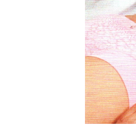
贺普仁
贺普仁，字师牛，号空水，
河北省涞水县人。 ...
徐景藩
徐景藩（1927年12月-2015
年3月 ...
李士懋
李士懋（1936～2015），
男。国医大 ...