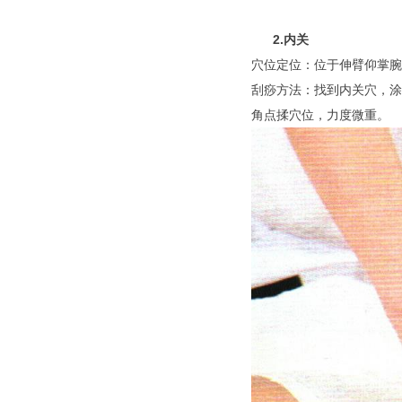
2.内关
穴位定位：位于伸臂仰掌腕
刮痧方法：找到内关穴，涂
角点
揉穴位，力度微重。