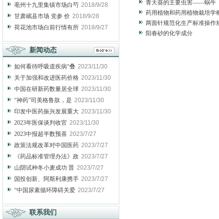
青天葵的主要虫害——蜗牛
亳州十九里集镇市场白芍
2018/9/28
药用植物和药用植物栽培学
甘肃岷县市场 党参 价
2018/9/28
两面针规范化生产标准操作规
荷花池市场白前行情有所
2018/9/27
阳春砂的化学成分
新闻动态
如何看待呼吸道疾病“叠
2023/11/30
关于加强和改进医药价格
2023/11/30
中国在研新药数量居全球
2023/11/30
“神药”司美格鲁肽，是
2023/11/30
印发中医药振兴发展重大
2023/11/30
2023年医保谈判收官
2023/11/30
2023中报超半数预喜
2023/7/27
政策法规改革对中国医药
2023/7/27
《药品标准管理办法》政
2023/7/27
山阴试种冬小麦成功 晋
2023/7/27
国投创新、阿斯利康携手
2023/7/27
“中国尿素循环障碍关爱
2023/7/27
联系我们