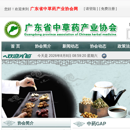
广东省中草药产业协会网
[
请登陆
]
[
免费注册
]
您好！欢迎来到
首 页
协会简介
新闻动态
协会动态
政策法
今天是
2026年8月8日 08:59:21 星期六
协会简介
中药GAP