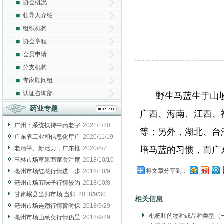
协会概况
领导人介绍
组织机构
协会章程
会员申请
分支机构
专家顾问组
认证咨询部
野生马蓝生于山
药业专题
广西、海南、江西、
广州：系统扶持中药老字
2021/1/20
等；另外，湖北、台
广东省工业和信息化厅广
2020/11/19
老清平、新活力，广东推
2020/8/7
培马蓝的习惯，而广
玉林市场草果商家关注度
2018/10/10
将文章分享到：
亳州市场红花行情进一步
2018/10/9
亳州市场五味子行情较为
2018/10/8
甘肃岷县当归市场 当归
2018/9/30
相关信息
亳州市场连翘行情暂时保
2018/9/29
枇杷叶的物种或品种类型（
亳州市场山茱萸行情仍呈
2018/9/29