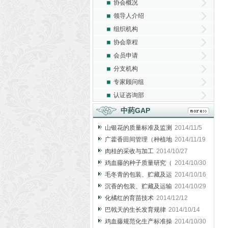
协会概况
领导人介绍
组织机构
协会章程
会员申请
分支机构
专家顾问组
认证咨询部
中药GAP
山银花的质量标准及监测
2014/11/5
广藿香田间管理（种植地
2014/11/19
肉桂的采收与加工
2014/10/27
鸡血藤的种子质量研究（
2014/10/30
毛冬青的包装、贮藏及运
2014/10/16
沉香的包装、贮藏及运输
2014/10/29
化橘红的育苗技术
2014/12/12
巴戟天的生长发育规律
2014/10/14
鸡血藤规范化生产标准操
2014/10/30