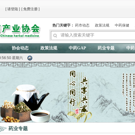
[
请登陆
]
[
免费注册
]
热门关键字：
药市动态
政策法规
中药保健
协会动态
政策法规
中药GAP
药业专题
中药
:56:50 星期六
药业专题