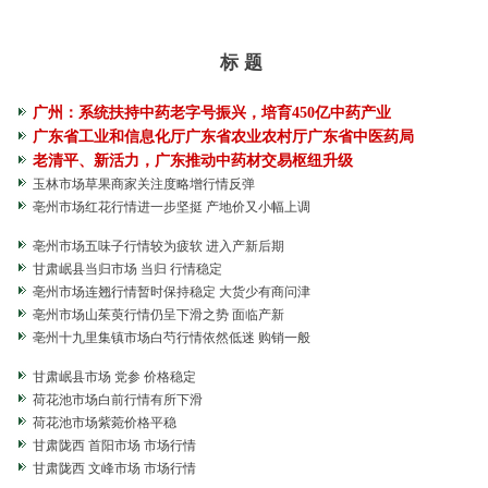
标 题
广州：系统扶持中药老字号振兴，培育450亿中药产业
广东省工业和信息化厅广东省农业农村厅广东省中医药局
老清平、新活力，广东推动中药材交易枢纽升级
玉林市场草果商家关注度略增行情反弹
亳州市场红花行情进一步坚挺 产地价又小幅上调
亳州市场五味子行情较为疲软 进入产新后期
甘肃岷县当归市场 当归 行情稳定
亳州市场连翘行情暂时保持稳定 大货少有商问津
亳州市场山茱萸行情仍呈下滑之势 面临产新
亳州十九里集镇市场白芍行情依然低迷 购销一般
甘肃岷县市场 党参 价格稳定
荷花池市场白前行情有所下滑
荷花池市场紫菀价格平稳
甘肃陇西 首阳市场 市场行情
甘肃陇西 文峰市场 市场行情