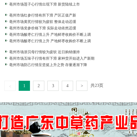
亳州市场莲子心行情出现下滑 新货陆续上市
亳州市场红参行情有所下滑 产区正值产新
亳州市场黄芪行情较为疲软 整体走动迟缓
亳州市场党参价格下滑 实际走动依然迟缓
亳州市场酸枣仁行情上升 产地鲜枣收购价不断上调
亳州市场酸枣仁行情上升 产地鲜枣收购价不断上调
亳州市场浙贝母行情较为疲软 近日购销僵持
亳州市场五味子行情有所下滑 家种货开始进入产新期
亳州市场防己行情呈坚挺上升之势 存量逐渐下降
共23页
1
2
3
4
>
<