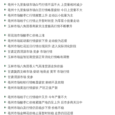
亳州十九里集镇市场白芍行情不温不火 上货量相对减少
亳州十九里集镇市场白芷行情略显疲软 今日上货量不大
亳州市场酸枣仁行情频繁上升 走动以小批量为主
亳州市场柏子仁行情止升暂时转坚 为零星小批量走动
玉林市场八角茴香商家关注度极高行情不断攀升
荷花池市场酸枣仁价格上涨
亳州市场延胡索行情疲软下滑 走动较为迟缓
亳州市场红花近日行情出现回升 进入实际消化阶段
甘肃定西渭源市场 党参 市场行情
玉林市场益智近期货源正常消化行情略有调整
玉林市场八角茴香人气高涨货源走快价扬
甘肃陇西文峰市场 柴胡 地骨皮 黄芩 市场行情
甘肃渭源市场 党参
亳州市场蛤蚧行情略显疲软 购销不及前期
亳州市场黄连行情疲软 产区正值产新
亳州市场柏子仁行情稳中又升 今年产量不大
亳州市场酸枣仁价格紧随产地仍呈上升 后市多商关注中
亳州市场白及行情仍呈稳步下滑 价格不稳
亳州市场金蝉花价格止落暂时转稳 走势仍旧迟缓