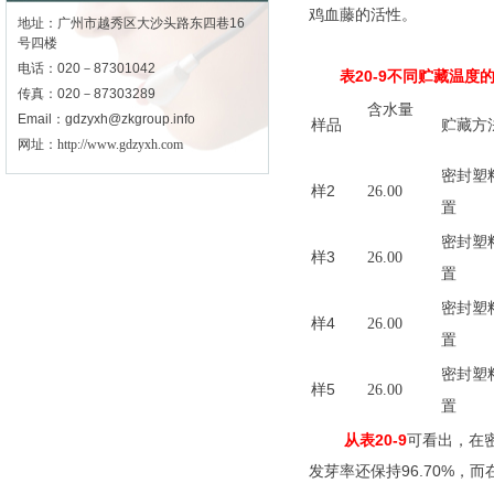
鸡血藤的活性。
地址：广州市越秀区大沙头路东四巷16
号四楼
电话：020－87301042
表
20-9
不同贮藏温度
传真：020－87303289
含水量
Email：gdzyxh@zkgroup.info
样品
贮藏方
网址：
http://www.gdzyxh.com
密封塑
样
2
26.00
置
密封塑
样
3
26.00
置
密封塑
样
4
26.00
置
密封塑
样
5
26.00
置
从表
20-9
可看出，在
发芽率还保持
96.70%
，而