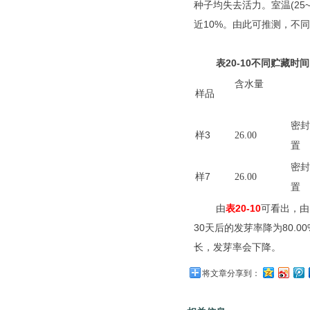
种子均失去活力。室温
(25
近
10%
。由此可推测，不同
表
20-10
不同贮藏时间
含水量
样品
密封
样
3
26.00
置
密封
样
7
26.00
置
由
表
20-10
可看出，由
30
天后的发芽率降为
80.00
长，发芽率会下降。
将文章分享到：