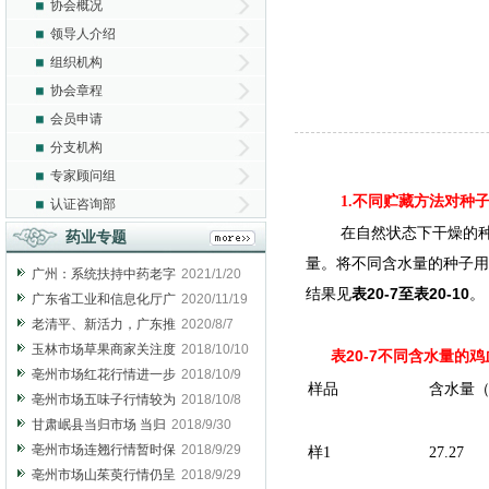
协会概况
领导人介绍
组织机构
协会章程
会员申请
分支机构
专家顾问组
1.不同贮藏方法对种
认证咨询部
在自然状态下干燥的
药业专题
量。将不同含水量的种子用
广州：系统扶持中药老字
2021/1/20
结果见
表20-7至表20-10
。
广东省工业和信息化厅广
2020/11/19
老清平、新活力，广东推
2020/8/7
玉林市场草果商家关注度
2018/10/10
表
20-7
不同含水量的鸡
亳州市场红花行情进一步
2018/10/9
样品
含水量（
亳州市场五味子行情较为
2018/10/8
甘肃岷县当归市场 当归
2018/9/30
亳州市场连翘行情暂时保
2018/9/29
样1
27.27
亳州市场山茱萸行情仍呈
2018/9/29