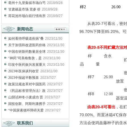
亳州十九里集镇市场白芍
2018/9/28
样2
26.00
甘肃岷县市场 党参 价
2018/9/28
荷花池市场白前行情有所
2018/9/27
从表
20-7
可看出，密
新闻动态
96.70%
下降至
85.20%
。可
如何看待呼吸道疾病“叠
2023/11/30
关于加强和改进医药价格
2023/11/30
表
20-8
不同贮藏方法
中国在研新药数量居全球
2023/11/30
样
含水
“神药”司美格鲁肽，是
2023/11/30
品
量
印发中医药振兴发展重大
2023/11/30
2023年医保谈判收官
2023/11/30
样
7
26.00
2023中报超半数预喜
2023/7/27
放置
政策法规改革对中国医药
2023/7/27
《药品标准管理办法》政
2023/7/27
样
8
12.08
山阴试种冬小麦成功 晋
2023/7/27
器室
国投创新、阿斯利康携手
2023/7/27
由表
20-8
可看出
，在
“中国尿素循环障碍关爱
2023/7/27
70.00%
。而置冰箱
4
℃保存
方法会使鸡血藤种子的含水
联系我们