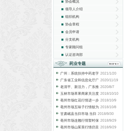
协会概况
领导人介绍
组织机构
协会章程
会员申请
分支机构
专家顾问组
认证咨询部
药业专题
广州：系统扶持中药老字
2021/1/20
广东省工业和信息化厅广
2020/11/19
老清平、新活力，广东推
2020/8/7
玉林市场草果商家关注度
2018/10/10
亳州市场红花行情进一步
2018/10/9
亳州市场五味子行情较为
2018/10/8
甘肃岷县当归市场 当归
2018/9/30
亳州市场连翘行情暂时保
2018/9/29
亳州市场山茱萸行情仍呈
2018/9/29