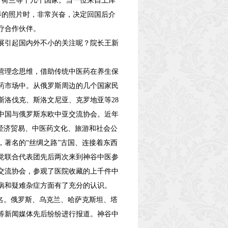
、荷兰等十几个国家。当一位来自土库
养的照片时，非常兴奋，决定回国后介
疗合作伙伴。
展引起国内外不小的关注呢？院长王新
经营理念思维，借助传统中医药在养生保
药市场中。从俄罗斯周边的几个国家民
洛伐克、斯洛文尼亚、克罗地亚等28
市中国与俄罗斯东欧中亚交流协会。近年
经济贸易、中医药文化、旅游和社会公
，著名的“丝绸之路”古国、连接着东西
党联合代表团先后两次来到神谷中医参
交流协会，参观了医院收藏的上千件中
病和疑难杂症方面有了充分的认识。
名。俄罗斯、乌克兰、哈萨克斯坦、塔
等新闻媒体先后纷纷进行报道。神谷中