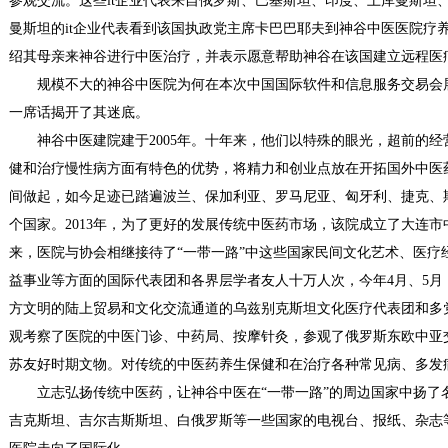
参观交流。这些it企业代表来自俄罗斯、巴基斯坦、印度、土库曼斯坦
曼斯坦的it企业代表看到该国执政党主席卡巴巴耶夫到神谷中医医院疗
绍其母亲来神谷进行中医治疗，并表示愿意帮助神谷在该国建立远程医
规模不大的神谷中医院为何在本次中国国际软件和信息服务交易会
一席话揭开了其迷底。
神谷中医建院建于2005年。十年来，他们以特殊的眼光，超前的
健和治疗慢性病方面有特色的优势，将精力和创业点放在开拓国外中医
间做起，如今足迹已踏遍波兰、保加利亚、罗马尼亚、匈牙利、捷克、斯
个国家。2013年，为了更好的发展传统中医药市场，该院成立了大连
来，医院与协会相继接待了“一带一路”中这些国家民间文化艺术、医疗
益事业等方面的国际代表团和各界层学者友人十万人次，今年4月、5月
方文明的陆上贸易和文化交流通道的乌兹别克斯坦文化医疗代表团和多
观考察了医院的中医门诊、中药局、按摩针灸，参观了俄罗斯东欧中亚
苏友好时期文物。对传统的中医药养生保健和在治疗各种常见病、多发
立志弘扬传统中医药，让神谷中医在“一带一路”的周边国家中扬了
吉克斯坦、吉尔吉斯斯坦、白俄罗斯等一些国家的电视台、报纸、杂志