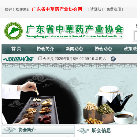
广东省中草药产业协会网
[
请登陆
]
[
免费注册
]
您好！欢迎来到
首 页
协会简介
新闻动态
协会动态
政策法
今天是
2026年8月8日 02:59:17 星期六
协会简介
展会信息