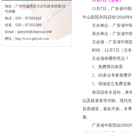
月
7
日（立冬）
11
地址：广州市越秀区大沙头路东四巷16
月
7
日，广东省中医
11
号四楼
中山医院共同启动“
2016
年
电话：020－87301042
传真：020－87303289
主办单位：广东省中
Email：gdzyxh@zkgroup.info
承办单位：广东省中
网址：
http://www.gdzyxh.com
主会场：广东省中医
时间：
11
月
7
日（立冬
主会场有哪些亮点？
、免费辨识体质
1
、
20
多位专家免费开
2
、现场设立免费尝膏
3
俗话说冬令进补，来
以及延衰老等功效。现代生
容易感冒，食欲不振，冬季
素。
广东省中医院自
2002