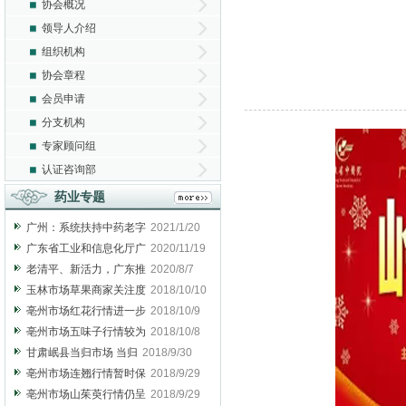
协会概况
领导人介绍
组织机构
协会章程
会员申请
分支机构
专家顾问组
认证咨询部
药业专题
广州：系统扶持中药老字
2021/1/20
广东省工业和信息化厅广
2020/11/19
老清平、新活力，广东推
2020/8/7
玉林市场草果商家关注度
2018/10/10
亳州市场红花行情进一步
2018/10/9
亳州市场五味子行情较为
2018/10/8
甘肃岷县当归市场 当归
2018/9/30
亳州市场连翘行情暂时保
2018/9/29
亳州市场山茱萸行情仍呈
2018/9/29